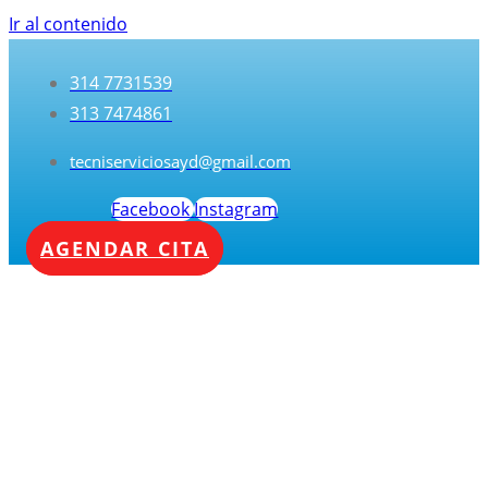
Ir al contenido
314 7731539
313 7474861
tecniserviciosayd@gmail.com
Facebook
Instagram
AGENDAR CITA