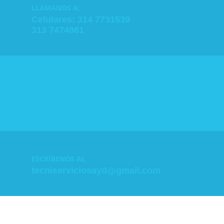
LLÁMANOS A:
Celulares: 314 7731539
313 7474861
HORARIOS DE ATENCIÓN
Lunes a sabados 7:00 AM -
6:00 PM
ESCRÍBENOS AL
tecniserviciosayd@gmail.com