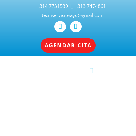
314 7731539
313 7474861
tecniserviciosayd@gmail.com
AGENDAR CITA
Servicio Técnico de
Electrodomésticos en Cali