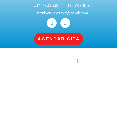
314 7731539
313 7474861
tecniserviciosayd@gmail.com
AGENDAR CITA
Contacto