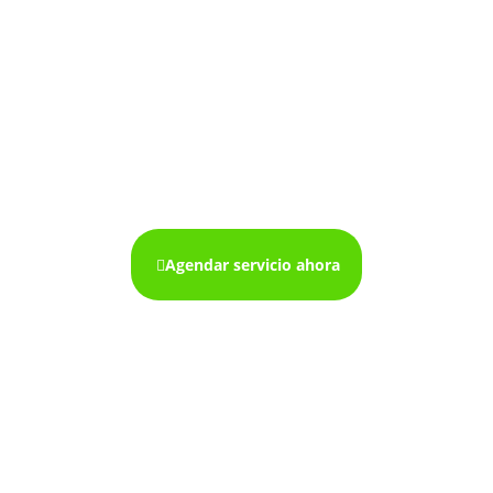
Mantenimiento de
neveras en cali
Agendar servicio ahora