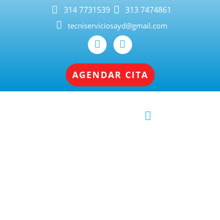
314 7731539
313 7474861
tecniserviciosayd@gmail.com
AGENDAR CITA
Servicio Técnico Profesional de
Lavadoras y Neveras en Cali