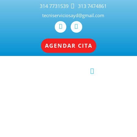
314 7731539
313 7474861
tecniserviciosayd@gmail.com
AGENDAR CITA
Servicio Técnico de Lavadoras,
Neveras y Gasodomésticos Cali