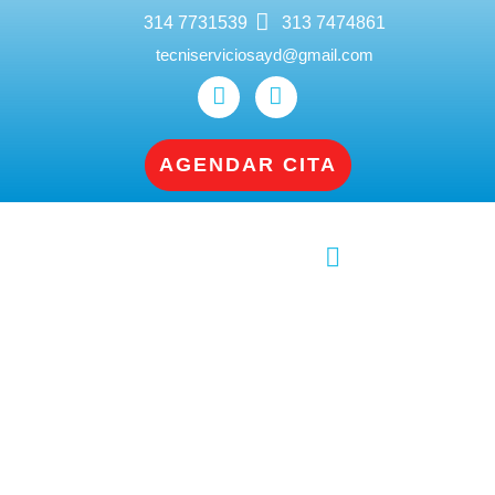
314 7731539
313 7474861
tecniserviciosayd@gmail.com
AGENDAR CITA
Servicio Técnico Lavadoras, Neveras y
Gasodomésticos Cali