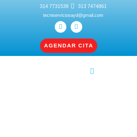
314 7731539
313 7474861
tecniserviciosayd@gmail.com
AGENDAR CITA
Servicio Técnico Lavadoras, Neveras,
Nevecones Cali