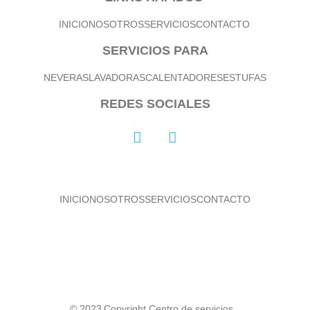
INICIO
NOSOTROS
SERVICIOS
CONTACTO
SERVICIOS PARA
NEVERAS
LAVADORAS
CALENTADORES
ESTUFAS
REDES SOCIALES
INICIO
NOSOTROS
SERVICIOS
CONTACTO
© 2023
Copyright Centro de servicios.