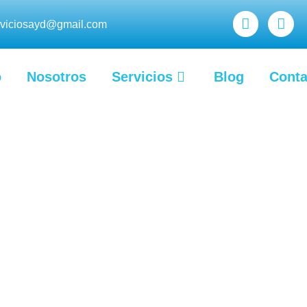
rviciosayd@gmail.com
o
Nosotros
Servicios
Blog
Conta
adoras, Neveras, Gaso