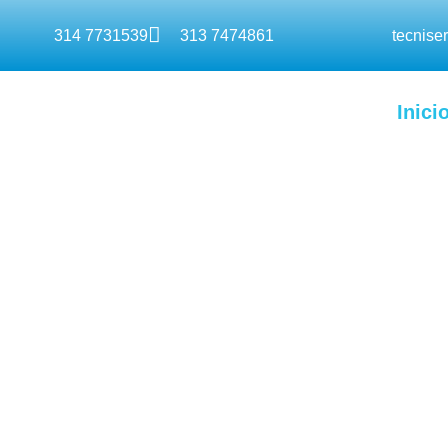
314 7731539
313 7474861
tecnise
Inici
Servicio Técnico Lav