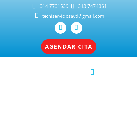
314 7731539
313 7474861
tecniserviciosayd@gmail.com
AGENDAR CITA
Reparación de Neveras
Kitchenaid en Cali: Expertos en