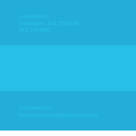
LLÁMANOS A:
Celulares: 314 7731539
313 7474861
HORARIOS DE ATENCIÓN
Lunes a sabados 7:00 AM -
6:00 PM
ESCRÍBENOS AL
tecniserviciosayd@gmail.com