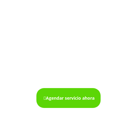
Mantenimiento de
neveras en cali
Agendar servicio ahora