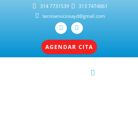
314 7731539
313 7474861
tecniserviciosayd@gmail.com
AGENDAR CITA
Reparación de secadora LG en Cali,
calidad y eficiencia