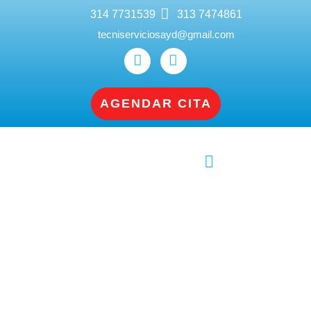
314 7731539
313 7474861
tecniserviciosayd@gmail.com
AGENDAR CITA
Reparación de Neveras Mabe en Cali |
Servicio Técnico Especializado